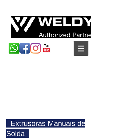
+55 (19) 3826-7960
weldy@weldy.com.b
r
Extrusoras Manuais de
Solda