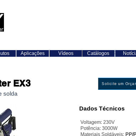
+55 (19) 3826-7960
weldy@weldy.com.br
Aplicações
Vídeos
a
utos
Produtos
Aplicações
Vídeos
Catálogos
Catálogos
Notíci
N
ter EX3
Solicite um Orç
e solda
Dados Técnicos
Voltagem: 230V
Potência: 3000W
Materiais Soldáveis:
PP/