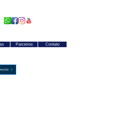
as
otícias
Parceiros
Parceiros
Contato
Contato
amento