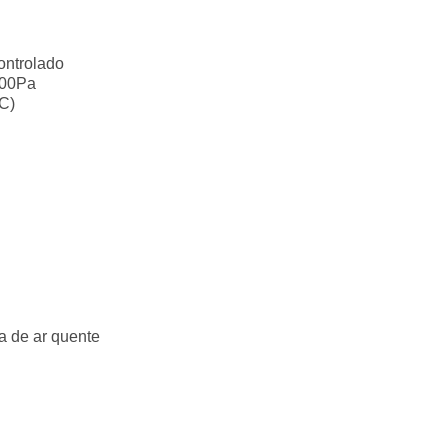
ontrolado
600Pa
°C)
 de ar quente