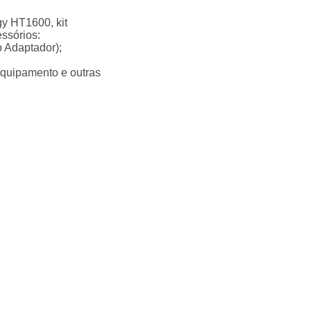
y HT1600, kit
ssórios:
 Adaptador);
equipamento e outras