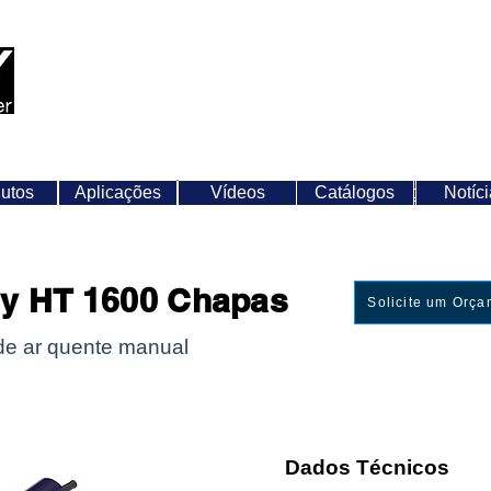
+55 (19) 3826-7960
weldy@weldy.com.br
Aplicações
Vídeos
a
utos
Produtos
Aplicações
Vídeos
Catálogos
Catálogos
Notíci
N
y HT 1600 Chapas
Solicite um Orç
de ar quente manual
Dados Técnicos