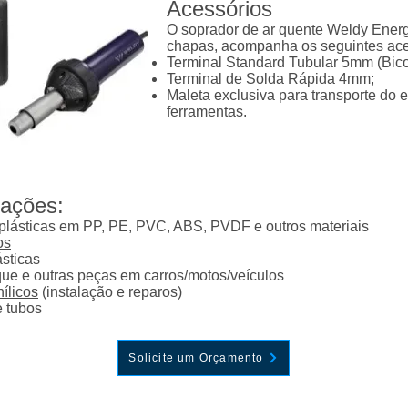
Acessórios
O soprador de ar quente Weldy Energ
chapas, acompanha os seguintes ace
Terminal Standard Tubular 5mm (Bico
Terminal de Solda Rápida 4mm;
Maleta exclusiva para transporte do 
ferramentas.
cações:
lásticas em PP, PE, PVC, ABS, PVDF e outros materiais
os
sticas
ue e outras peças em carros/motos/veículos
ílicos
(instalação e reparos)
 tubos
Solicite um Orçamento