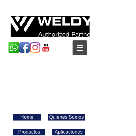
+55 (19) 3826-7960
weldy@weldy.com.b
r
Home
Quiénes Somos
Productos
Aplicaciones